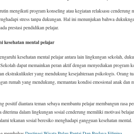
rutin mengikuti program konseling atau kegiatan relaksasu cenderung me
nghadapi stress tanpa dukungan. Hal ini menunjukan bahwa dukuknga
da prestasi pendidikan pelajar.
 kesehatan mental pelajar
garuhi kesehatan mental pelajar antara lain lingkungan sekolah, dukun
. Sekolah dapat memainkan peran aktif dengan menyediakan program k
an ekstrakulikuler yang mendukung kesejahteraan psikologis. Orang tua
ngan rumah yang mendukung, memantau kondisi emosional anak dan 
l yang positif diantara teman sebaya membantu pelajar membangun rasa 
a diterima dalam lingkungan sosial cenderung memiliki motivasi belajar 
lami tekanan sosial beresiko menghadapi gangguan kesehatan mental.
yang membahas
Destinasi Wisata Pulau Pantai Dan Budaya Filipina