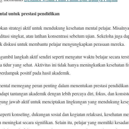
tal untuk prestasi pendidikan
kan strategi aktif untuk mendukung kesehatan mental pelajar. Misalny
itasi singkat, atau latihan konsentrasi sebelum ujian. Sekeloha juga d
ok diskusi untuk membantu pelajar mengungkapkan perasaan mereka.
engambil langkah aktif sendiri seperti mengatur waktu belajar secara ter
a tidur yang sehat. Aktivitas ini tidak hanya meningkatkan kesehatan f
berdampak positif pada hasil akademik.
ental memegang peran penting dalam menentukan prestasi pendidikan pe
api tantangan akademik dengan lebih percaya diri, fokus, dan konsist
ggung jawab aktif untuk menciptakan lingkungan yang mendukung keseja
seperti konseling, dukungan sosial dan kegiatan relaksasi, kesehatan men
 meningkat secara signifikan. Selain itu, pelajar yang memiliki kesada