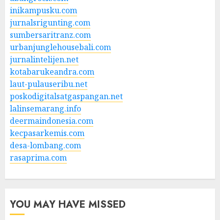
inikampusku.com
jurnalsrigunting.com
sumbersaritranz.com
urbanjunglehousebali.com
jurnalintelijen.net
kotabarukeandra.com
laut-pulauseribu.net
poskodigitalsatgaspangan.net
lalinsemarang.info
deermaindonesia.com
kecpasarkemis.com
desa-lombang.com
rasaprima.com
YOU MAY HAVE MISSED