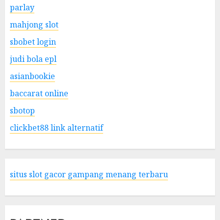
parlay
mahjong slot
sbobet login
judi bola epl
asianbookie
baccarat online
sbotop
clickbet88 link alternatif
situs slot gacor gampang menang terbaru