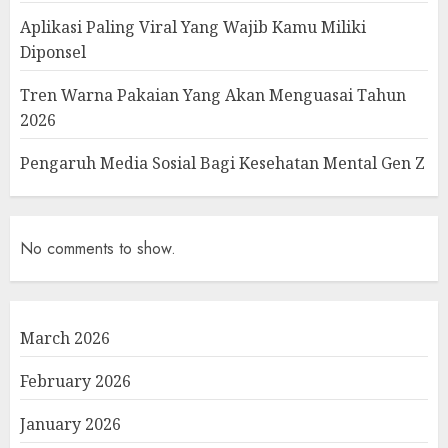
Aplikasi Paling Viral Yang Wajib Kamu Miliki
Diponsel
Tren Warna Pakaian Yang Akan Menguasai Tahun
2026
Pengaruh Media Sosial Bagi Kesehatan Mental Gen Z
No comments to show.
March 2026
February 2026
January 2026