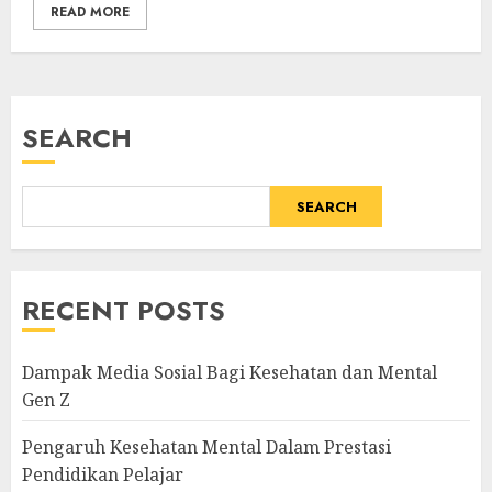
READ MORE
SEARCH
SEARCH
RECENT POSTS
Dampak Media Sosial Bagi Kesehatan dan Mental
Gen Z
Pengaruh Kesehatan Mental Dalam Prestasi
Pendidikan Pelajar