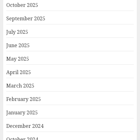
October 2025
September 2025
July 2025
June 2025
May 2025
April 2025
March 2025
February 2025
January 2025
December 2024
October 2024