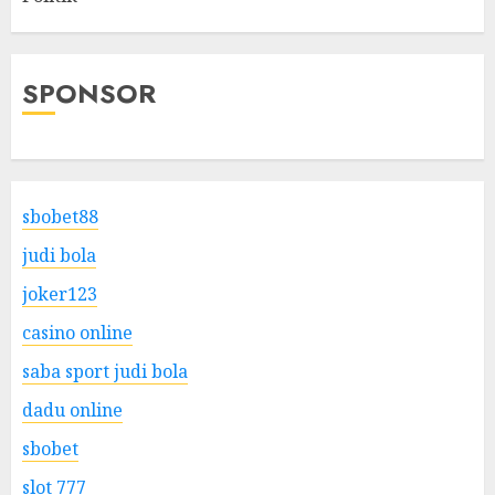
SPONSOR
sbobet88
judi bola
joker123
casino online
saba sport judi bola
dadu online
sbobet
slot 777