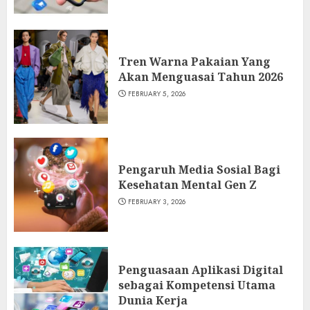
Tren Warna Pakaian Yang
Akan Menguasai Tahun 2026
FEBRUARY 5, 2026
Pengaruh Media Sosial Bagi
Kesehatan Mental Gen Z
FEBRUARY 3, 2026
Penguasaan Aplikasi Digital
sebagai Kompetensi Utama
Dunia Kerja