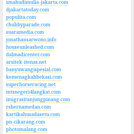
smabudimulia-jakarta.com
djakartatoday.com
populita.com
chubbyparade.com
suaramedia.com
jonathansarwono.info
houseunleashed.com
dalmadicenter.com
arsitek-itenas.net
banyuwangispesial.com
kemenagkabbekasi.com
superhorseracing.net
mtsnegeri4langkat.com
imigrasitanjungpinang.com
rshernamedan.com
kartikahusadasetu.com
pn-cikarang.com
photomalang.com