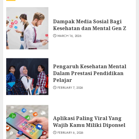
Dampak Media Sosial Bagi
Kesehatan dan Mental Gen Z
MARCH 16, 2026
Pengaruh Kesehatan Mental
Dalam Prestasi Pendidikan
Pelajar
FEBRUARY 7, 2026
Aplikasi Paling Viral Yang
Wajib Kamu Miliki Diponsel
FEBRUARY 6, 2026