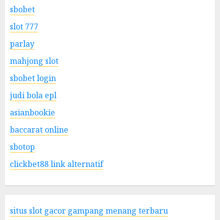
sbobet
slot 777
parlay
mahjong slot
sbobet login
judi bola epl
asianbookie
baccarat online
sbotop
clickbet88 link alternatif
situs slot gacor gampang menang terbaru