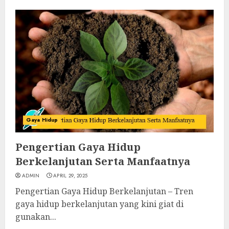
Gaya Hidup
Pengertian Gaya Hidup
Berkelanjutan Serta Manfaatnya
ADMIN
APRIL 29, 2025
Pengertian Gaya Hidup Berkelanjutan – Tren
gaya hidup berkelanjutan yang kini giat di
gunakan...