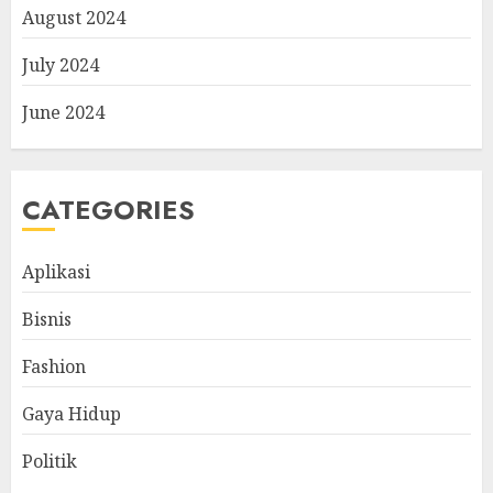
August 2024
July 2024
June 2024
CATEGORIES
Aplikasi
Bisnis
Fashion
Gaya Hidup
Politik