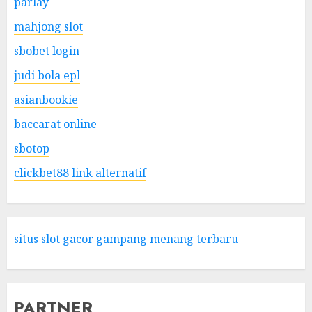
parlay
mahjong slot
sbobet login
judi bola epl
asianbookie
baccarat online
sbotop
clickbet88 link alternatif
situs slot gacor gampang menang terbaru
PARTNER