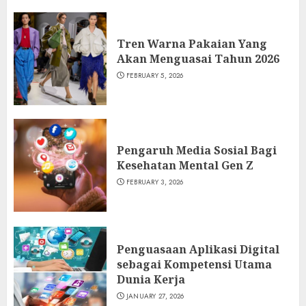
Tren Warna Pakaian Yang
Akan Menguasai Tahun 2026
FEBRUARY 5, 2026
Pengaruh Media Sosial Bagi
Kesehatan Mental Gen Z
FEBRUARY 3, 2026
Penguasaan Aplikasi Digital
sebagai Kompetensi Utama
Dunia Kerja
JANUARY 27, 2026