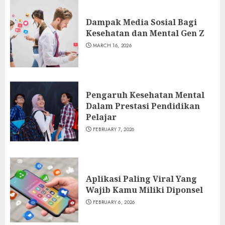
Dampak Media Sosial Bagi
Kesehatan dan Mental Gen Z
MARCH 16, 2026
Pengaruh Kesehatan Mental
Dalam Prestasi Pendidikan
Pelajar
FEBRUARY 7, 2026
Aplikasi Paling Viral Yang
Wajib Kamu Miliki Diponsel
FEBRUARY 6, 2026