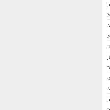
J
M
A
M
F
J
D
O
A
J