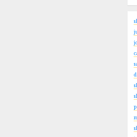
s
j
j
c
s
d
s
s
p
m
s