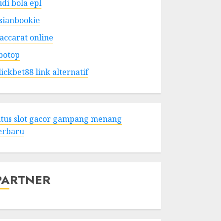
udi bola epl
sianbookie
accarat online
botop
lickbet88 link alternatif
itus slot gacor gampang menang
erbaru
PARTNER