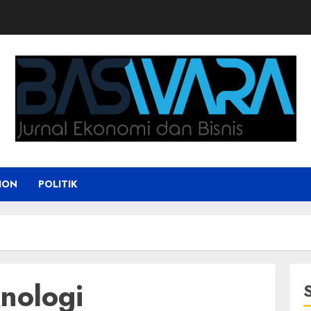
ION
POLITIK
nologi