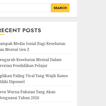
SEARCH
RECENT POSTS
ampak Media Sosial Bagi Kesehatan
an Mental Gen Z
engaruh Kesehatan Mental Dalam
restasi Pendidikan Pelajar
plikasi Paling Viral Yang Wajib Kamu
iliki Diponsel
ren Warna Pakaian Yang Akan
enguasai Tahun 2026