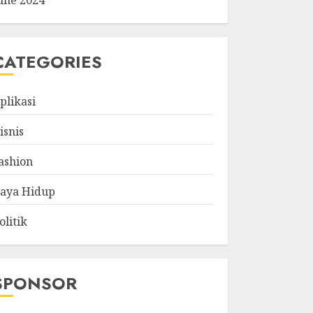
une 2024
CATEGORIES
plikasi
isnis
ashion
aya Hidup
olitik
SPONSOR