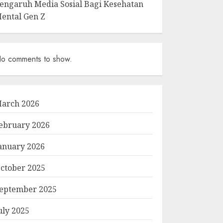
engaruh Media Sosial Bagi Kesehatan
ental Gen Z
o comments to show.
arch 2026
ebruary 2026
anuary 2026
ctober 2025
eptember 2025
uly 2025