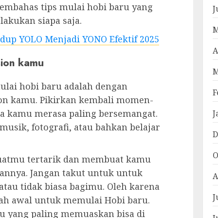
 membahas tips mulai hobi baru yang
J
akukan siapa saja.
M
dup YOLO Menjadi YONO Efektif 2025
A
sion kamu
M
lai hobi baru adalah dengan
F
on kamu. Pikirkan kembali momen-
 kamu merasa paling bersemangat.
J
usik, fotografi, atau bahkan belajar
D
O
buatmu tertarik dan membuat kamu
annya. Jangan takut untuk untuk
A
atau tidak biasa bagimu. Oleh karena
J
lkah awal untuk memulai Hobi baru.
aru yang paling memuaskan bisa di