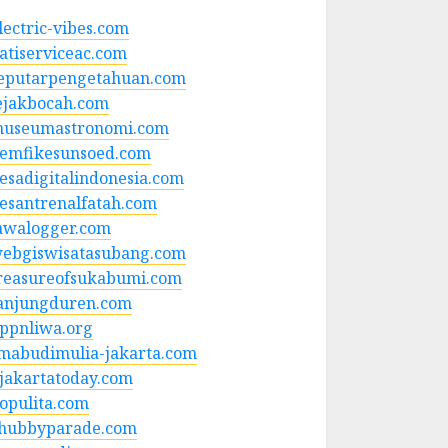
lectric-vibes.com
atiserviceac.com
eputarpengetahuan.com
ejakbocah.com
useumastronomi.com
emfikesunsoed.com
esadigitalindonesia.com
esantrenalfatah.com
awalogger.com
ebgiswisatasubang.com
reasureofsukabumi.com
anjungduren.com
ppnliwa.org
mabudimulia-jakarta.com
jakartatoday.com
opulita.com
hubbyparade.com