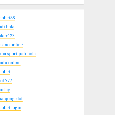
bobet88
udi bola
oker123
asino online
aba sport judi bola
adu online
bobet
lot 777
arlay
ahjong slot
bobet login