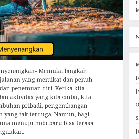
P
M
N
M
Menyenangkan- Memulai langkah
F
jalanan yang memikat dan penuh
an penemuan diri. Ketika kita
J
 aktivitas yang kita cintai, kita
O
mbuhan pribadi, pengembangan
n yang tak terduga. Namun, bagi
S
ama menuju hobi baru bisa terasa
ngunkan.
J