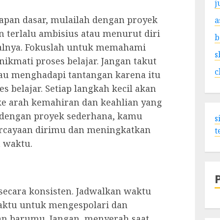
j
apan dasar, mulailah dengan proyek
a
n terlalu ambisius atau menurut diri
b
awalnya. Fokuslah untuk memahami
s
ikmati proses belajar. Jangan takut
c
au menghadapi tantangan karena itu
s belajar. Setiap langkah kecil akan
e arah kemahiran dan keahlian yang
 dengan proyek sederhana, kamu
s
rcayaan dirimu dan meningkatkan
t
n waktu.
secara konsisten. Jadwalkan waktu
aktu untuk mengespolari dan
n barumu. Jangan menyerah saat