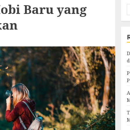
Hobi Baru yang
kan
D
d
P
P
A
M
T
M