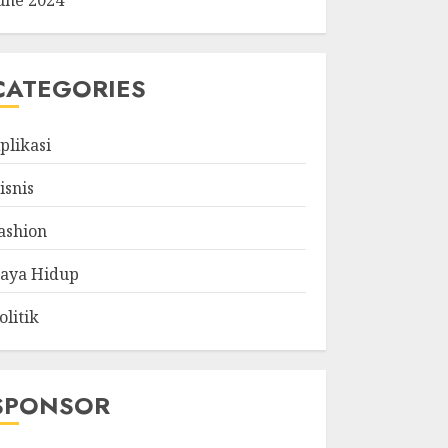
une 2024
CATEGORIES
plikasi
isnis
ashion
aya Hidup
olitik
SPONSOR