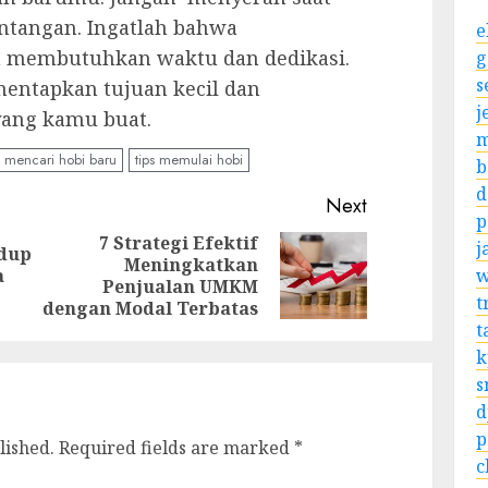
ntangan. Ingatlah bahwa
e
 membutuhkan waktu dan dedikasi.
g
s
nentapkan tujuan kecil dan
j
yang kamu buat.
m
mencari hobi baru
tips memulai hobi
b
d
Next
p
7 Strategi Efektif
j
idup
Meningkatkan
Previous
Next
w
a
Penjualan UMKM
post:
post:
t
dengan Modal Terbatas
t
k
s
d
p
lished.
Required fields are marked
*
c