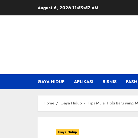
Skip
August 6, 2026
11:59:58 AM
to
content
GAYA HIDUP
APLIKASI
BISNIS
FASH
Home
Gaya Hidup
Tips Mulai Hobi Baru yang
Gaya Hidup