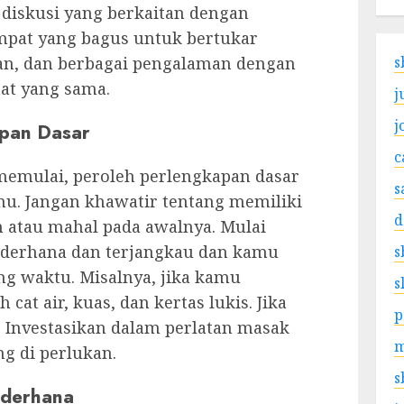
 diskusi yang berkaitan dengan
empat yang bagus untuk bertukar
aan, dan berbagai pengalaman dengan
s
at yang sama.
j
j
apan Dasar
c
memulai, peroleh perlengkapan dasar
s
mu. Jangan khawatir tentang memiliki
d
h atau mahal pada awalnya. Mulai
ederhana dan terjangkau dan kamu
s
ng waktu. Misalnya, jika kamu
s
h cat air, kuas, dan kertas lukis. Jika
p
 Investasikan dalam perlatan masak
m
g di perlukan.
s
ederhana