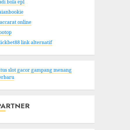
udi bola epl
sianbookie
accarat online
botop
lickbet88 link alternatif
itus slot gacor gampang menang
erbaru
PARTNER