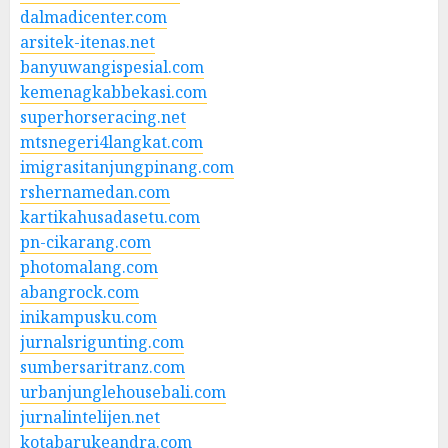
dalmadicenter.com
arsitek-itenas.net
banyuwangispesial.com
kemenagkabbekasi.com
superhorseracing.net
mtsnegeri4langkat.com
imigrasitanjungpinang.com
rshernamedan.com
kartikahusadasetu.com
pn-cikarang.com
photomalang.com
abangrock.com
inikampusku.com
jurnalsrigunting.com
sumbersaritranz.com
urbanjunglehousebali.com
jurnalintelijen.net
kotabarukeandra.com